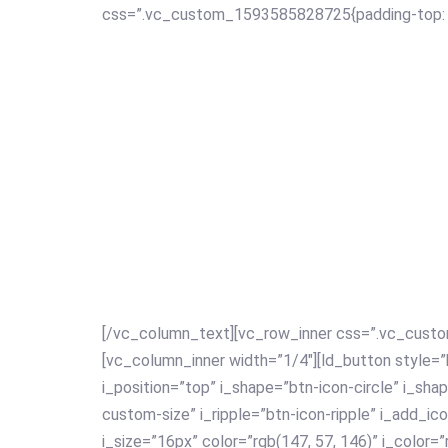
css=”.vc_custom_1593585828725{padding-top: 1
ESTOY AQUÍ PARA TI
Ayudarte a encontra
TU LUZ Y GRANDE
[/vc_column_text][vc_row_inner css=”.vc_cust
[vc_column_inner width=”1/4″][ld_button style=
i_position=”top” i_shape=”btn-icon-circle” i_sha
custom-size” i_ripple=”btn-icon-ripple” i_add_i
i_size=”16px” color=”rgb(147, 57, 146)” i_color