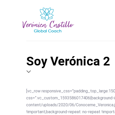
Skip
Skip
links
to
primary
navigation
Skip
to
content
Soy Verónica 2
[vc_row responsive_css=”padding_top_large:15
css=”.vc_custom_1593586017406{background-ima
content/uploads/2020/06/Conoceme_Veronica.jpg
!important;background-repeat: no-repeat !import