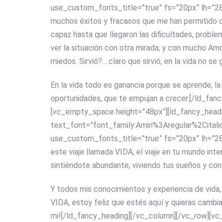
use_custom_fonts_title=”true” fs=”20px” lh=”28p
muchos éxitos y fracasos que me han permitido cre
capaz hasta que llegaron las dificultades, proble
ver la situación con otra mirada; y con mucho Am
miedos. Sirvió?….claro que sirvió, en la vida no se 
En la vida todo es ganancia porque se aprende, l
oportunidades, que te empujan a crecer.[/ld_fa
[vc_empty_space height=”48px”][ld_fancy_head
text_font=”font_family:Amiri%3Aregular%2Cita
use_custom_fonts_title=”true” fs=”20px” lh=”28
este viaje llamada VIDA, el viaje en tu mundo inte
sintiéndote abundante, viviendo tus sueños y con
Y todos mis conocimientos y experiencia de vida
VIDA, estoy feliz que estés aquí y quieras cambia
mi![/ld_fancy_heading][/vc_column][/vc_row][