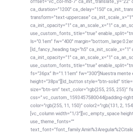
offset=”vc_col-md-7″ ca_init_translate_y=”22″ c
ca_duration=”1200″ ca_delay=”150″ ca_init_tran
transform=”text-uppercase” ca_init_scale_x=”1″
ca_init_opacity=”1″ ca_an_scale_x=”1″ ca_an_s
use_custom_fonts_title=”true” enable_split=”tr
ls=”0.1em” fw=”400″ margin=”bottom_large:0.2
[ld_fancy_heading tag=”h5″ ca_init_scale_x=”1″ 
ca_init_opacity=”1″ ca_an_scale_x=”1″ ca_an_s
use_custom_fonts_title=”true” enable_split=”tr
fs=”36px” lh=”1.11em” fw=”300″]Nuestra mente
height=”38px”][ld_button style=”btn-solid” ti
size=”btn-sm” text_color=”rgb(255, 255, 255)” f
css=”.vc_custom_1593457580044{padding-right: 1
color=”rgb(255, 11, 150)” color2=”rgb(131, 2, 15
[vc_column width=”1/3″][vc_empty_space height
use_theme_fonts=””
text_font=”font_family:Amiri%3Aregular%2Cita