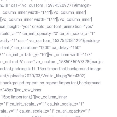
ohU|||” css=”.vc_custom_1593452097719{margin-
c_column_inner width=”1/4″][/vc_column_inner]
][vc_column_inner width=”1/4″][/vc_column_inner]
qual_height=”yes” enable_content_animation=”yes”
_scale_z=”1″ ca_init_opacity=”0″ ca_an_scale_x=”1″
pacity=”1″ css=”.vc_custom_1537542061291{padding-
rtant;}” ca_duration=”1200″ ca_delay=”150″
-31″ ca_init_rotate_y=”10″][vc_column width=”1/3″
4 vc_col-md-6″ css=”.vc_custom_1585035067378{margin-
portant;padding-left: 15px !important;background-image:
tent/uploads/2020/03/Verito_lila.jpg?id=4302)
nt;background-repeat: no-repeat !important;background-
t=”48px”][vc_row_inner
5px !important;}”][vc_column_inner
=”1″ ca_init_scale_y=”1″ ca_init_scale_z=”1″
cale_y=”1″ ca_an_scale_z=”1″ ca_an_opacity=”1″