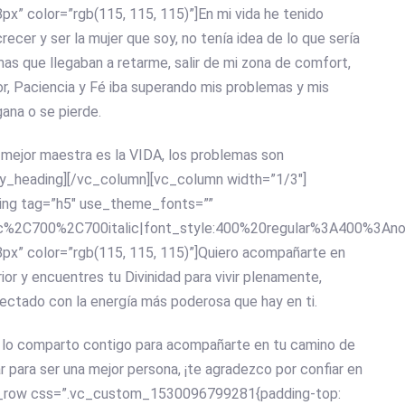
x” color=”rgb(115, 115, 115)”]En mi vida he tenido
cer y ser la mujer que soy, no tenía idea de lo que sería
mas que llegaban a retarme, salir de mi zona de comfort,
or, Paciencia y Fé iba superando mis problemas y mis
gana o se pierde.
a mejor maestra es la VIDA, los problemas son
ncy_heading][/vc_column][vc_column width=”1/3″]
ing tag=”h5″ use_theme_fonts=””
lic%2C700%2C700italic|font_style:400%20regular%3A400%3Ano
px” color=”rgb(115, 115, 115)”]Quiero acompañarte en
rior y encuentres tu Divinidad para vivir plenamente,
ectado con la energía más poderosa que hay en ti.
, lo comparto contigo para acompañarte en tu camino de
r para ser una mejor persona, ¡te agradezco por confiar en
vc_row css=”.vc_custom_1530096799281{padding-top: