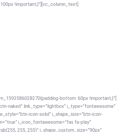
00px !important;}”][vc_column_text]
r
ZA
om_1593586028270{padding-bottom: 60px !important;}”]
”btn-naked” link_type=”lightbox” i_type=”fontawesome”
pe_style=”btn-icon-solid” i_shape_size=”btn-icon-
con=”true” i_icon_fontawesome=”fas fa-play”
=”rgb(255, 255, 255)” i_shape_custom_size=”90px”