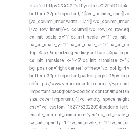
link=”url:https%3A%2F%2Fyoutu.be%2FsD1titi4
bottom: 22px !important;}”][/vc_column_inner][v
[vc_column_inner width=”1/4″][/vc_column_inner
[/vc_row_inner][/vc_column][/vc_row][vc_row e
ca_init_scale_x=”1″ ca_init_scale_y=”1″ ca_init
ca_an_scale_y=”1″ ca_an_scale_z=”1″ ca_an_o
top: 45px !important;padding-bottom: 45px !impo
ca_init_translate_x=”-45″ ca_init_translate_z=”
bg_position=”right center” offset=”vc_col-lg-
bottom: 30px !important;padding-right: 15px !im
url(https://www.veronicacastillo.com.pe/wp-con
!important;background-position: center !importa
size: cover !important;}”][vc_empty_space heigh
css=”.vc_custom_1527752022094{padding-left: 1
enable_content_animation=”yes” ca_init_scale_x
ca_init_opacity=”0″ ca_an_scale_x=”1″ ca_an_s