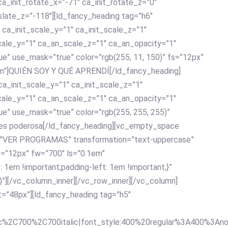
a_init_rotate_x=”-71″ ca_init_rotate_z=”0″
slate_z=”-118″][ld_fancy_heading tag=”h6″
 ca_init_scale_y=”1″ ca_init_scale_z=”1″
cale_y=”1″ ca_an_scale_z=”1″ ca_an_opacity=”1″
ue” use_mask=”true” color=”rgb(255, 11, 150)” fs=”12px”
em”]QUIÉN SOY Y QUÉ APRENDÍ[/ld_fancy_heading]
ca_init_scale_y=”1″ ca_init_scale_z=”1″
cale_y=”1″ ca_an_scale_z=”1″ ca_an_opacity=”1″
ue” use_mask=”true” color=”rgb(255, 255, 255)”
 es poderosa[/ld_fancy_heading][vc_empty_space
tle=”VER PROGRAMAS” transformation=”text-uppercase”
s=”12px” fw=”700″ ls=”0.1em”
em !important;padding-left: 1em !important;}”
4)”][/vc_column_inner][/vc_row_inner][/vc_column]
=”48px”][ld_fancy_heading tag=”h5″
lic%2C700%2C700italic|font_style:400%20regular%3A400%3Ano