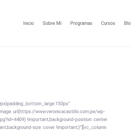
Inicio
Sobre Mí
Programas
Cursos
Blo
0px|padding_bottom_large:150px”
ge: url(https://www.veronicacastillo.com.pe/wp-
?id=4409) !important;background-position: center
ant;background-size: cover !important;}”][vc_column