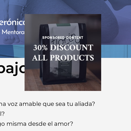
bajo están
na voz amable que sea tu aliada?
l?
igo misma desde el amor?