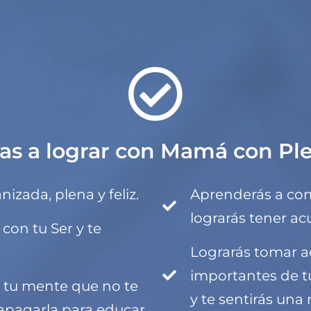
as a lograr con Mamá con Pl
zada, plena y feliz.
Aprenderás a com
lograrás tener acu
con tu Ser y te
Lograrás tomar a
importantes de tu
e tu mente que no te
y te sentirás un
apagarla para educar