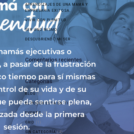
APRENDIZAJES DE UNA MAMÁ Y
EMPRESARIA EXITOSA.
VIVIR CON PLENITUD
SER UNO MISMO
DESCUBRIENDO MI SER
amás ejecutivas o
Comentarios recientes
a pasar de la frustración
co tiempo para sí mismas
Categorías
trol de su vida y de su
BLOG
(3)
e pueda sentirse plena,
EL PODER ESTÁ EN TI
(1)
izada desde la primera
EVENTS
(1)
GRID
(1)
sesión.
SIN CATEGORÍA
(4)