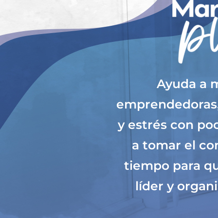
Ayuda a m
emprendedoras, 
y estrés con po
a tomar el con
tiempo para qu
líder y organ