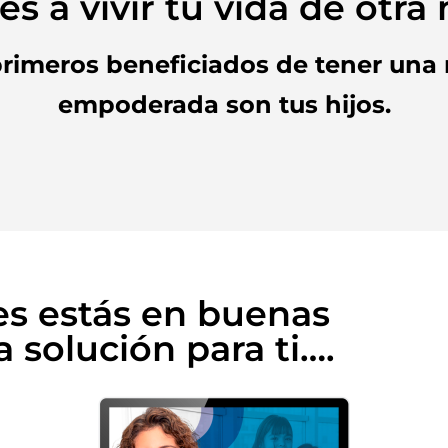
s a vivir tu vida de otra
primeros beneficiados de tener una m
empoderada son tus hijos.
s estás en buenas
 solución para ti….